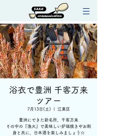
浴衣で豊洲 千客万来
ツアー
7月13日(土)
  |  
江東区
豊洲にできた新名所、千客万来
その中の『漁火』で美味しい炉端焼きやお刺
身と共に、日本酒を楽しみましょう☆