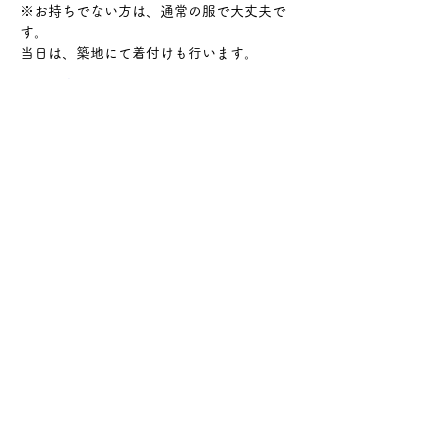
※お持ちでない方は、通常の服で大丈夫で
す。
当日は、築地にて着付けも行います。
さらに表示
このイベントをシェア
サケ・コミュニケーション株式会社
〒104-0045
東京都中央区築地2-8-1 築地永谷タウンプラ
ザ405
info@sakecommunication.com
©2021 SAKE Communication Co. , Ltd.