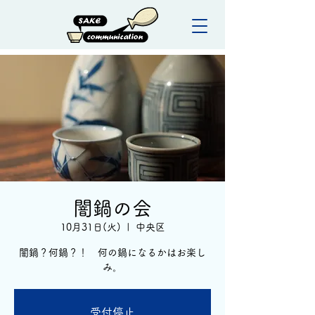
闇鍋の会
10月31日(火)
  |  
中央区
闇鍋？何鍋？！ 何の鍋になるかはお楽し
み。
受付停止