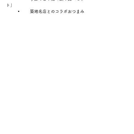
ト」
	•	築地名店とのコラボおつまみ
さらに表示
このイベントをシェア
サケ・コミュニケーション株式会社
〒104-0045
東京都中央区築地2-8-1 築地永谷タウンプラ
ザ405
info@sakecommunication.com