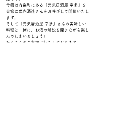
今回は有楽町にある『元気居酒屋 幸多』を
会場に武内酒造さんをお呼びして開催いたし
ます。
そして『元気居酒屋 幸多』さんの美味しい
料理と一緒に、お酒の解説を聞きながら楽し
んでしまいましょう♪
たくさんのご参加お待ちしております
さらに表示
このイベントをシェア
サケ・コミュニケーション株式会社
〒104-0045
東京都中央区築地2-8-1 築地永谷タウンプラ