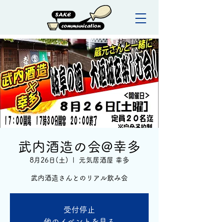
武内酒造の会@幸多
8月26日(土)
  |  
元気居酒屋 幸多
武内酒造さんとのリアル飲み会
受付停止
他のイベントを見る