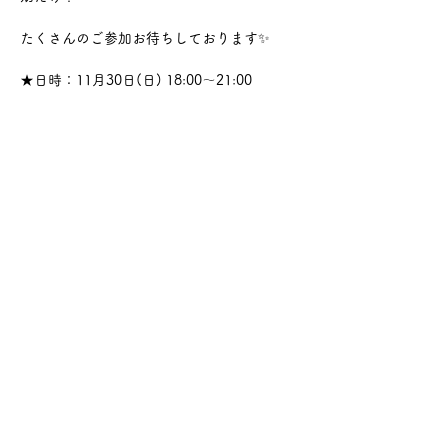
たくさんのご参加お待ちしております✨
★日時：11月30日(日) 18:00～21:00
さらに表示
このイベントをシェア
サケ・コミュニケーション株式会社
〒104-0045
東京都中央区築地2-8-1 築地永谷タウンプラ
ザ405
info@sakecommunication.com