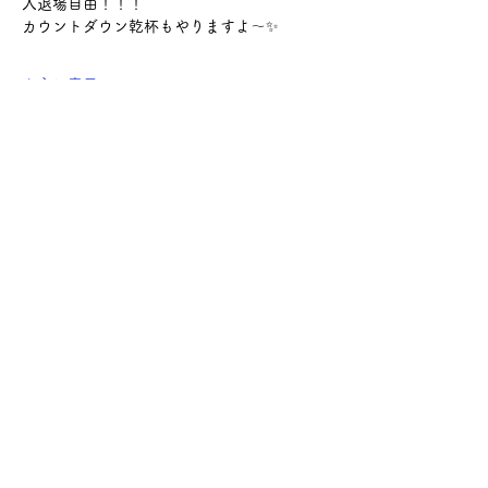
入退場自由！！！
カウントダウン乾杯もやりますよ〜✨
さらに表示
このイベントをシェア
サケ・コミュニケーション株式会社
〒104-0045
東京都中央区築地2-8-1 築地永谷タウンプラ
ザ405
info@sakecommunication.com
©2021 SAKE Communication Co. , Ltd.