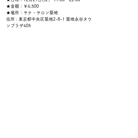
★金額：￥6,500
★場所：サケ・サロン築地
住所 : 東京都中央区築地2-8-1 築地永谷タウ
ンプラザ405
さらに表示
このイベントをシェア
サケ・コミュニケーション株式会社
〒104-0045
東京都中央区築地2-8-1 築地永谷タウンプラ
ザ405
info@sakecommunication.com