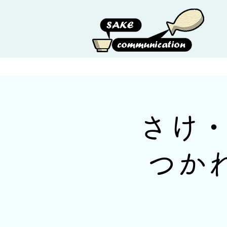
HOME
ABOUT US
さけ・
つか