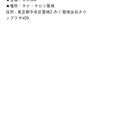
★場所：サケ・サロン築地
住所 : 東京都中央区築地2-8-1 築地永谷タウ
ンプラザ405
さらに表示
このイベントをシェア
サケ・コミュニケーション株式会社
〒104-0045
東京都中央区築地2-8-1 築地永谷タウンプラ
ザ405
info@sakecommunication.com