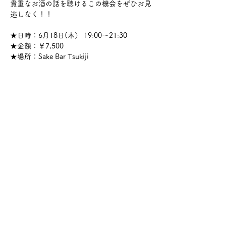
貴重なお酒の話を聴けるこの機会をぜひお見
逃しなく！！
★日時：6月18日(木） 19:00～21:30
★金額：￥7,500
★場所：Sake Bar Tsukiji
さらに表示
このイベントをシェア
サケ・コミュニケーション株式会社
〒104-0045
東京都中央区築地2-8-1 築地永谷タウンプラ