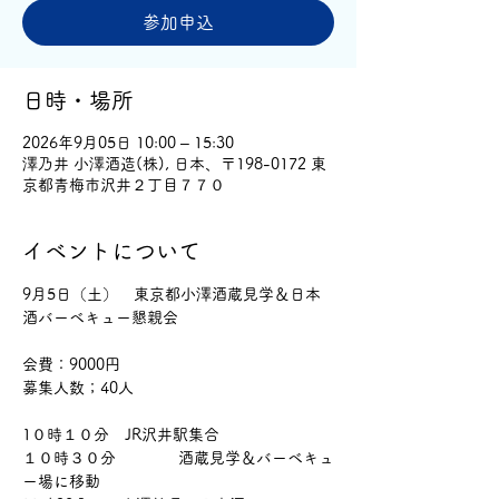
参加申込
日時・場所
2026年9月05日 10:00 – 15:30
澤乃井 小澤酒造(株), 日本、〒198-0172 東
京都青梅市沢井２丁目７７０
イベントについて
9月5日（土）　東京都小澤酒蔵見学＆日本
酒バーベキュー懇親会
会費：9000円
募集人数；40人
1０時１０分　JR沢井駅集合　
１０時３０分　　　　酒蔵見学＆バーベキュ
ー場に移動