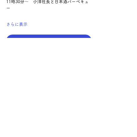
11時30分～　小澤社長と日本酒バーベキュ
ー
さらに表示
参加申込
このイベントをシェア
サケ・コミュニケーション株式会社
〒104-0045
東京都中央区築地2-8-1 築地永谷タウンプラ
ザ405