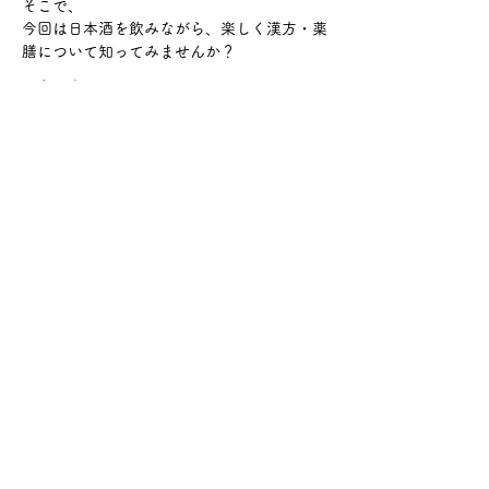
そこで、
今回は日本酒を飲みながら、楽しく漢方・薬
膳について知ってみませんか？
さらに表示
このイベントをシェア
サケ・コミュニケーション株式会社
〒104-0045
東京都中央区築地2-8-1 築地永谷タウンプラ
ザ405
info@sakecommunication.com
©2021 SAKE Communication Co. , Ltd.