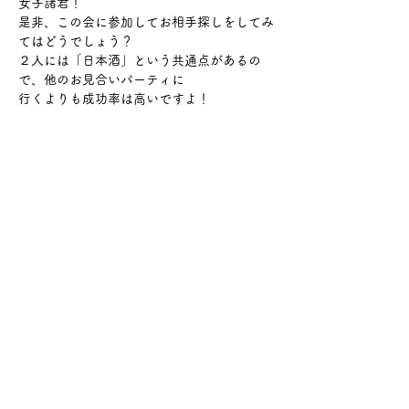
女子諸君！
是非、この会に参加してお相手探しをしてみ
てはどうでしょう？
２人には「日本酒」という共通点があるの
で、他のお見合いパーティに
行くよりも成功率は高いですよ！
さらに表示
このイベントをシェア
サケ・コミュニケーション株式会社
〒104-0045
東京都中央区築地2-8-1 築地永谷タウンプラ
ザ405