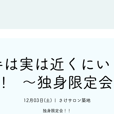
新着情報
イベント情報
酒蔵一覧
手は実は近くにい
! 〜独身限定
12月03日(土)
  |  
さけサロン築地
独身限定会！！