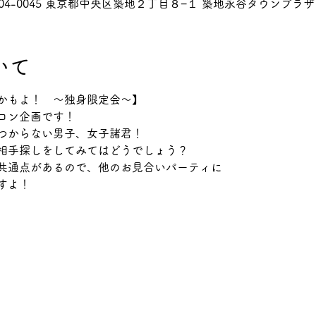
04-0045 東京都中央区築地２丁目８−１ 築地永谷タウンプラザ
いて
かもよ！　～独身限定会～】
コン企画です！
つからない男子、女子諸君！
相手探しをしてみてはどうでしょう？
共通点があるので、他のお見合いパーティに
すよ！