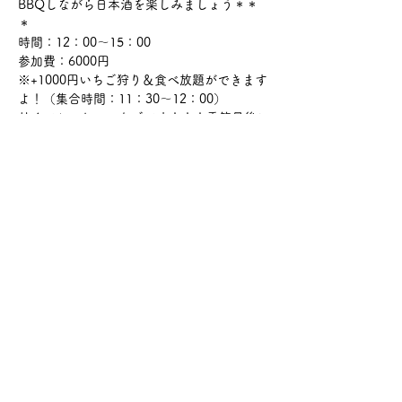
BBQしながら日本酒を楽しみましょう＊＊
＊
時間：12：00～15：00
参加費：6000円
※+1000円いちご狩り＆食べ放題ができます
よ！（集合時間：11：30～12：00）
甘くておいしいいちごです！！！季節最後に
なりますのでぜひご参加ください。
このイベントをシェア
サケ・コミュニケーション株式会社
〒104-0045
東京都中央区築地2-8-1 築地永谷タウンプラ
ザ405