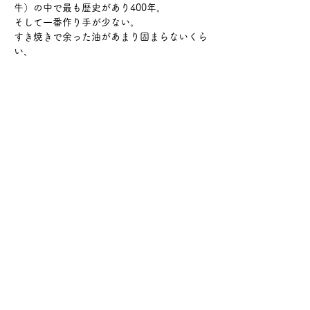
牛）の中で最も歴史があり400年。
そして一番作り手が少ない。
すき焼きで余った油があまり固まらないくら
い、
さらに表示
このイベントをシェア
サケ・コミュニケーション株式会社
〒104-0045
東京都中央区築地2-8-1 築地永谷タウンプラ
ザ405
info@sakecommunication.com