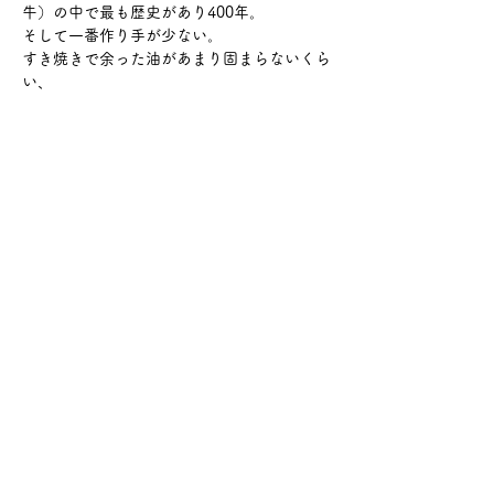
牛）の中で最も歴史があり400年。
そして一番作り手が少ない。
すき焼きで余った油があまり固まらないくら
い、
さらに表示
このイベントをシェア
サケ・コミュニケーション株式会社
〒104-0045
東京都中央区築地2-8-1 築地永谷タウンプラ
ザ405
info@sakecommunication.com