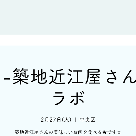
新着情報
イベント情報
酒蔵一覧
 -築地近江屋さ
ラボ
2月27日(火)
  |  
中央区
築地近江屋さんの美味しいお肉を食べる会です☆