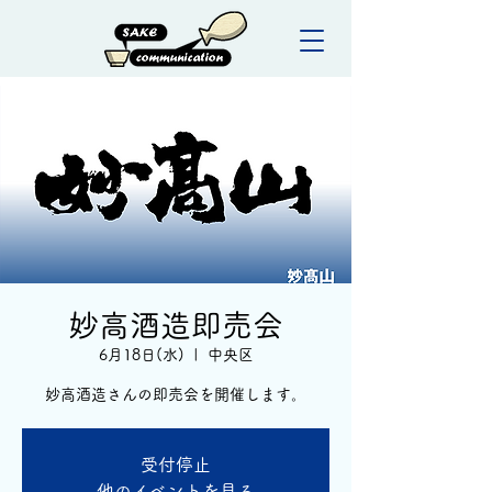
妙高酒造即売会
6月18日(水)
  |  
中央区
妙高酒造さんの即売会を開催します。
受付停止
他のイベントを見る