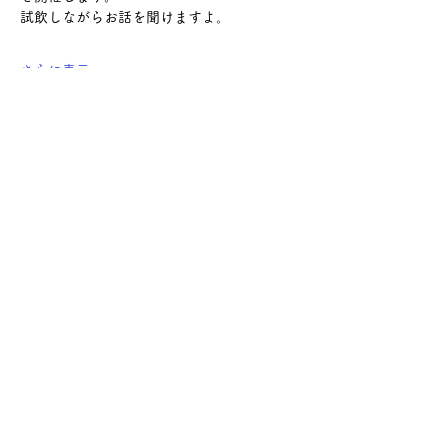
試飲しながらお話を聞けますよ。
さらに表示
このイベントをシェア
サケ・コミュニケーション株式会社
〒104-0045
東京都中央区築地2-8-1 築地永谷タウンプラ
ザ405
info@sakecommunication.com
©2021 SAKE Communication Co. , Ltd.