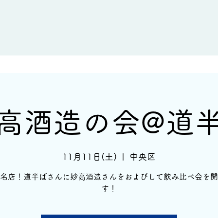
新着情報
イベント情報
酒蔵一覧
高酒造の会@道
11月11日(土)
  |  
中央区
名店！道半ばさんに妙高酒造さんをおよびして飲み比べ会を開
す！