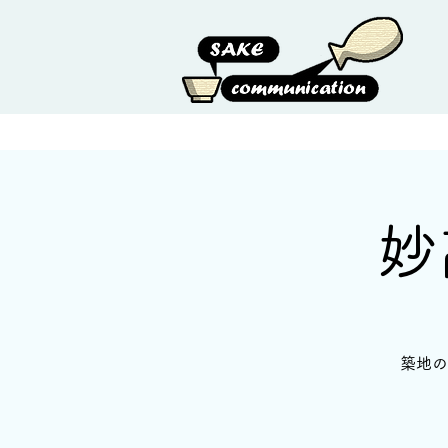
HOME
ABOUT US
妙
築地の