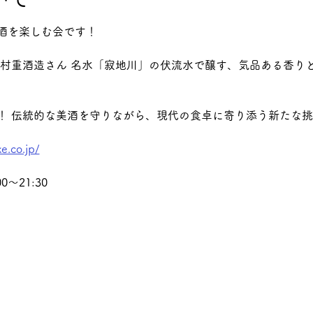
酒を楽しむ会です！
tを醸す村重酒造さん 名水「寂地川」の伏流水で醸す、気品ある香
！ 伝統的な美酒を守りながら、現代の食卓に寄り添う新たな
e.co.jp/
0～21:30