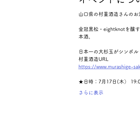
山口県の村重酒造さんのお
金冠黒松・eightkno
本酒。
日本一の大杉玉がシンボル
村重酒造URL
https://www.murashige-sak
★日時：7月17日(木） 19:0
さらに表示