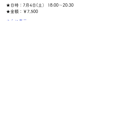
★日時：7月4日(土） 18:00～20:30
★金額：￥7,500
さらに表示
このイベントをシェア
サケ・コミュニケーション株式会社
〒104-0045
東京都中央区築地2-8-1 築地永谷タウンプラ
ザ405
info@sakecommunication.com
©2021 SAKE Communication Co. , Ltd.