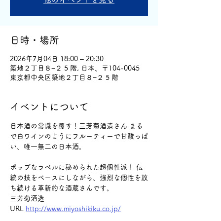
日時・場所
2026年7月04日 18:00 – 20:30
築地２丁目８−２ 5 階, 日本、〒104-0045
東京都中央区築地２丁目８−２ 5 階
イベントについて
日本酒の常識を覆す！三芳菊酒造さん まる
で白ワインのようにフルーティーで甘酸っぱ
い、唯一無二の日本酒。
ポップなラベルに秘められた超個性派！ 伝
統の技をベースにしながら、強烈な個性を放
ち続ける革新的な酒蔵さんです。
三芳菊酒造
URL 
http://www.miyoshikiku.co.jp/