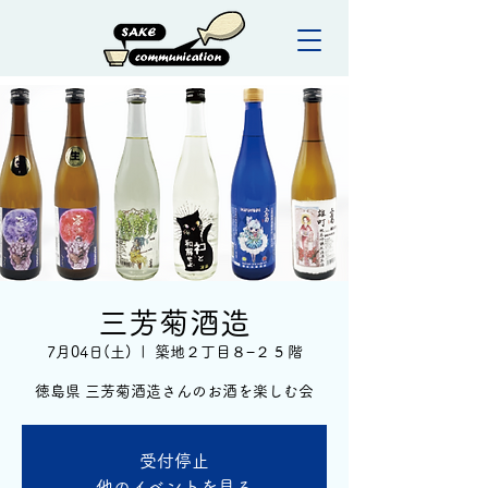
三芳菊酒造
7月04日(土)
  |  
築地２丁目８−２ 5 階
徳島県 三芳菊酒造さんのお酒を楽しむ会
受付停止
他のイベントを見る