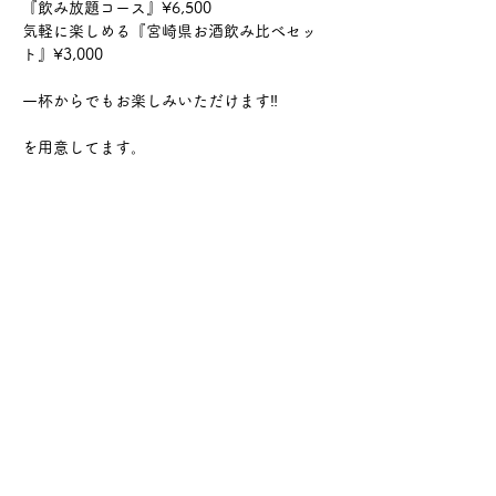
『飲み放題コース』¥6,500
気軽に楽しめる『宮崎県お酒飲み比べセッ
ト』¥3,000
一杯からでもお楽しみいただけます‼️
を用意してます。
さらに表示
このイベントをシェア
サケ・コミュニケーション株式会社
〒104-0045