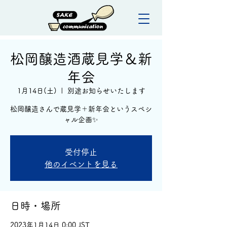
松岡醸造酒蔵見学＆新
年会
1月14日(土)
  |  
別途お知らせいたします
松岡醸造さんで蔵見学＋新年会というスペシ
ャル企画✨
受付停止
他のイベントを見る
日時・場所
2023年1月14日 0:00 JST