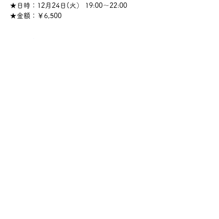
★日時：12月24日(火） 19:00～22:00
★金額：￥6,500
さらに表示
このイベントをシェア
サケ・コミュニケーション株式会社
〒104-0045
東京都中央区築地2-8-1 築地永谷タウンプラ
ザ405
info@sakecommunication.com
©2021 SAKE Communication Co. , Ltd.