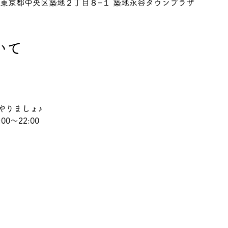
045 東京都中央区築地２丁目８−１ 築地永谷タウンプラザ
いて
やりましょ♪
0～22:00