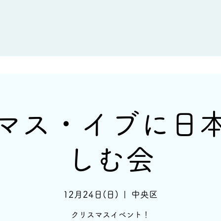
新着情報
イベント情報
酒蔵一覧
マス・イブに日
しむ会
12月24日(日)
  |  
中央区
クリスマスイベント！