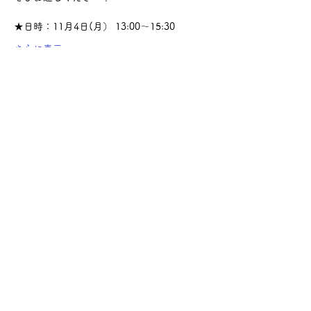
★日時：11月4日(月） 13:00～15:30
さらに表示
このイベントをシェア
サケ・コミュニケーション株式会社
〒104-0045
東京都中央区築地2-8-1 築地永谷タウンプラ
ザ405
info@sakecommunication.com
©2021 SAKE Communication Co. , Ltd.