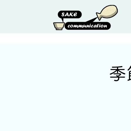
HOME
ABOUT US
季