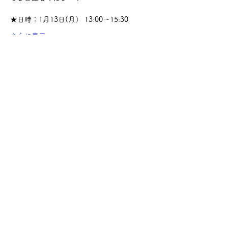
★日時：1月13日(月） 13:00～15:30
さらに表示
このイベントをシェア
サケ・コミュニケーション株式会社
〒104-0045
東京都中央区築地2-8-1 築地永谷タウンプラ
ザ405
info@sakecommunication.com
©2021 SAKE Communication Co. , Ltd.