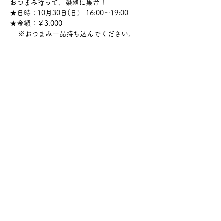
おつまみ持って、築地に集合！！
★日時：10月30日(日） 16:00～19:00
★金額：￥3,000
    ※おつまみ一品持ち込んでください。
さらに表示
このイベントをシェア
サケ・コミュニケーション株式会社
〒104-0045
東京都中央区築地2-8-1 築地永谷タウンプラ
ザ405
info@sakecommunication.com