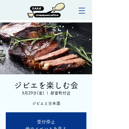
ジビエを楽しむ会
5月29日(金)
  |  
新富町付近
ジビエと日本酒
受付停止
他のイベントを見る