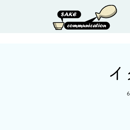
HOME
ABOUT US
イ