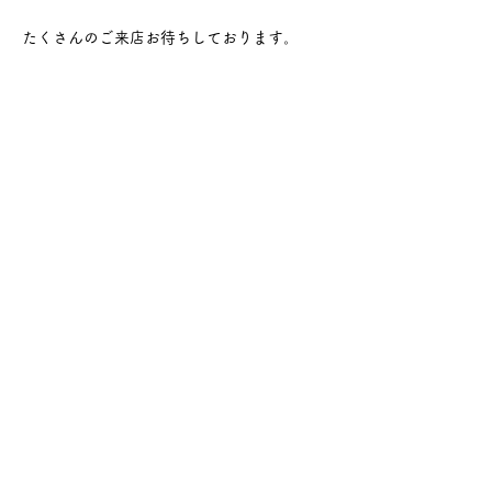
たくさんのご来店お待ちしております。
さらに表示
このイベントをシェア
サケ・コミュニケーション株式会社
〒104-0045
東京都中央区築地2-8-1 築地永谷タウンプラ
ザ405
info@sakecommunication.com