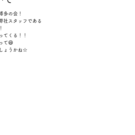
博多の会！
弊社スタッフである
！
ってくる！！
て😆
しょうかね☆