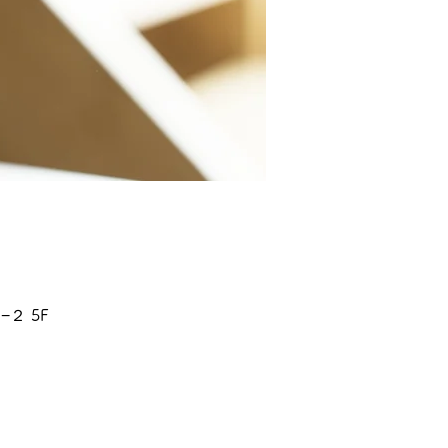
−２ 5F