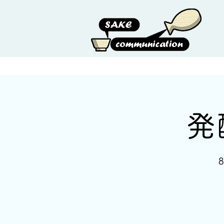
HOME
ABOUT US
発