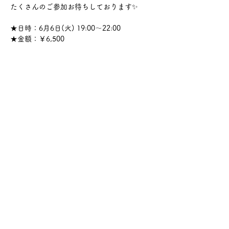
たくさんのご参加お待ちしております✨
★日時：6月6日(火) 19:00～22:00
★金額：￥6,500
さらに表示
このイベントをシェア
サケ・コミュニケーション株式会社
〒104-0045
東京都中央区築地2-8-1 築地永谷タウンプラ
ザ405
info@sakecommunication.com