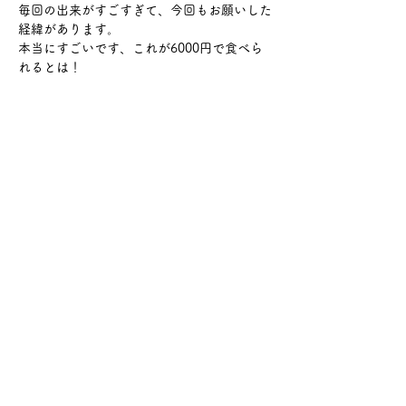
毎回の出来がすごすぎて、今回もお願いした
経緯があります。
本当にすごいです、これが6000円で食べら
れるとは！
さらに表示
このイベントをシェア
サケ・コミュニケーション株式会社
〒104-0045
東京都中央区築地2-8-1 築地永谷タウンプラ
ザ405
info@sakecommunication.com