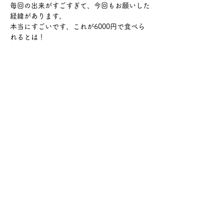
毎回の出来がすごすぎて、今回もお願いした
経緯があります。
本当にすごいです、これが6000円で食べら
れるとは！
さらに表示
このイベントをシェア
サケ・コミュニケーション株式会社
〒104-0045
東京都中央区築地2-8-1 築地永谷タウンプラ
ザ405
info@sakecommunication.com