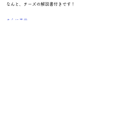
なんと、チーズの解説書付きです！
さらに表示
このイベントをシェア
サケ・コミュニケーション株式会社
〒104-0045
東京都中央区築地2-8-1 築地永谷タウンプラ
ザ405
info@sakecommunication.com
©2021 SAKE Communication Co. , Ltd.