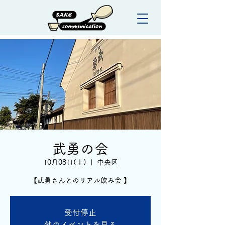
武勇の会
10月08日(土)
  |  
中央区
【武勇さんとのリアル飲み会 】
受付停止
他のイベントを見る