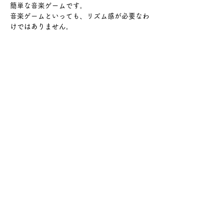
簡単な音楽ゲームです。
音楽ゲームといっても、リズム感が必要なわ
けではありません。
さらに表示
このイベントをシェア
サケ・コミュニケーション株式会社
〒104-0045
東京都中央区築地2-8-1 築地永谷タウンプラ
ザ405
info@sakecommunication.com