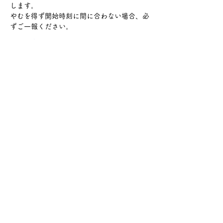
します。
やむを得ず開始時刻に間に合わない場合、必
ずご一報ください。
さらに表示
このイベントをシェア
サケ・コミュニケーション株式会社
〒104-0045
東京都中央区築地2-8-1 築地永谷タウンプラ
ザ405
info@sakecommunication.com
©2021 SAKE Communication Co. , Ltd.