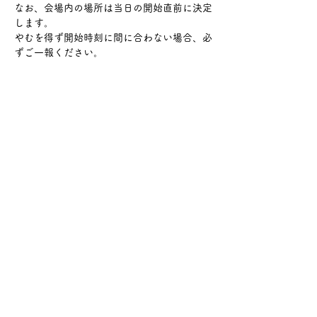
なお、会場内の場所は当日の開始直前に決定
します。
やむを得ず開始時刻に間に合わない場合、必
ずご一報ください。
さらに表示
このイベントをシェア
サケ・コミュニケーション株式会社
〒104-0045
東京都中央区築地2-8-1 築地永谷タウンプラ
ザ405
info@sakecommunication.com