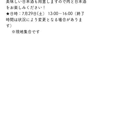
美味しい日本酒も用意しますので肉と日本酒
をお楽しみください！
★日時：7月29日(土） 13:00～16:00（終了
時間は状況により変更となる場合がありま
す）
     ※現地集合です
さらに表示
このイベントをシェア
サケ・コミュニケーション株式会社
〒104-0045
東京都中央区築地2-8-1 築地永谷タウンプラ
ザ405