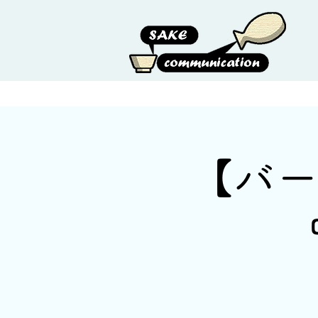
HOME
ABOUT US
【バー