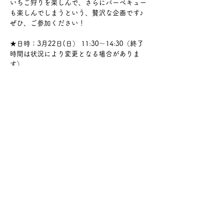
いちご狩りを楽しんで、さらにバーベキュー
も楽しんでしまうという、贅沢な企画です♪
ぜひ、ご参加ください！
★日時：3月22日(日） 11:30～14:30（終了
時間は状況により変更となる場合がありま
す）
さらに表示
このイベントをシェア
サケ・コミュニケーション株式会社
〒104-0045
東京都中央区築地2-8-1 築地永谷タウンプラ