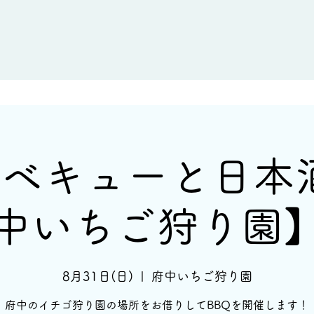
新着情報
イベント情報
酒蔵一覧
ベキューと日本酒 
中いちご狩り園
8月31日(日)
  |  
府中いちご狩り園
府中のイチゴ狩り園の場所をお借りしてBBQを開催します！