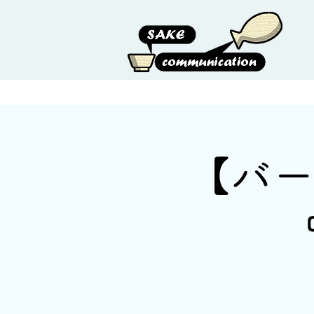
HOME
ABOUT US
【バー