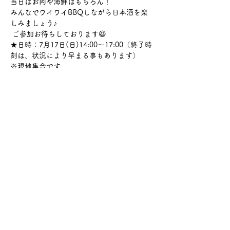
当日はお肉や海鮮はもちろん！
みんなでワイワイBBQしながら日本酒を楽
しみましょう♪
 ご参加お待ちしております😆
★日時：7月17日(日)14:00～17:00（終了時
刻は、状況により早まる事もあります） 
※現地集合です 
さらに表示
このイベントをシェア
サケ・コミュニケーション株式会社
〒104-0045
東京都中央区築地2-8-1 築地永谷タウンプラ