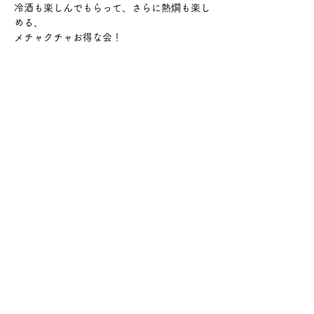
冷酒も楽しんでもらって、さらに熱燗も楽し
める、
メチャクチャお得な会！
さらに表示
このイベントをシェア
サケ・コミュニケーション株式会社
〒104-0045
東京都中央区築地2-8-1 築地永谷タウンプラ
ザ405
info@sakecommunication.com