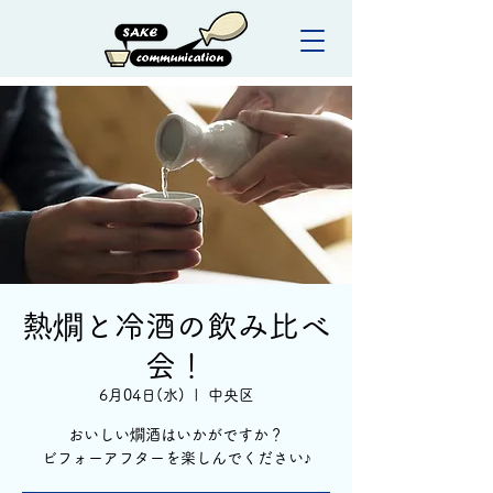
熱燗と冷酒の飲み比べ
会！
6月04日(水)
  |  
中央区
おいしい燗酒はいかがですか？
ビフォーアフターを楽しんでください♪