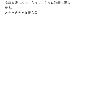
冷酒も楽しんでもらって、さらに熱燗も楽し
める、
メチャクチャお得な会！
さらに表示
このイベントをシェア
サケ・コミュニケーション株式会社
〒104-0045
東京都中央区築地2-8-1 築地永谷タウンプラ
ザ405
info@sakecommunication.com