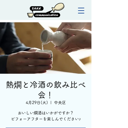
熱燗と冷酒の飲み比べ
会！
4月29日(火)
  |  
中央区
おいしい燗酒はいかがですか？
ビフォーアフターを楽しんでください♪